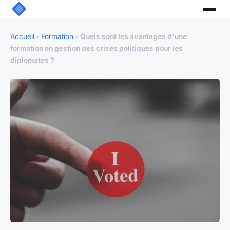
Accueil
›
Formation
›
Quels sont les avantages d'une
formation en gestion des crises politiques pour les
diplomates ?