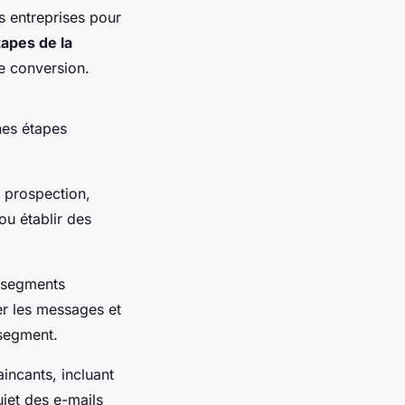
s entreprises pour
apes de la
e conversion.
ines étapes
e prospection,
ou établir des
 segments
er les messages et
 segment.
incants, incluant
ujet des e-mails