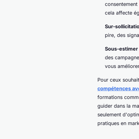
consentement p
cela affecte é
Sur-sollicitati
pire, des sign
Sous-estimer 
des campagnes 
vous améliorer
Pour ceux souhaita
compétences ave
formations comme
guider dans la ma
seulement d'optim
pratiques en mar