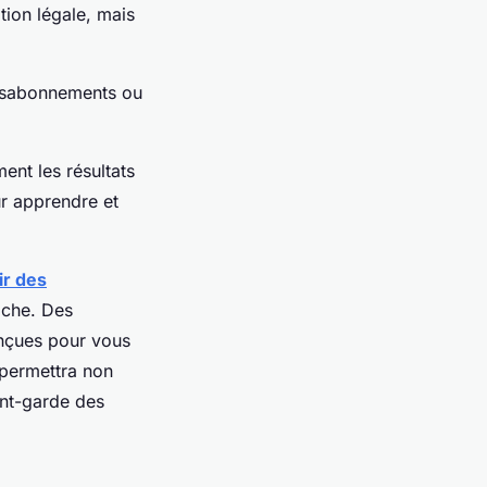
tion légale, mais
désabonnements ou
ent les résultats
ur apprendre et
ir des
oche. Des
nçues pour vous
 permettra non
ant-garde des