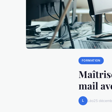
FORMATION
Maîtris
mail av
L
Léo
25 décemb