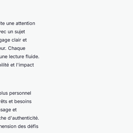
te une attention
vec un sujet
gage clair et
teur. Chaque
ne lecture fluide.
lité et l'impact
plus personnel
rêts et besoins
ssage et
he d'authenticité.
éhension des défis