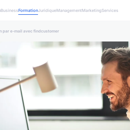
u
Business
Formation
Juridique
Management
Marketing
Services
on par e-mail avec findcustomer