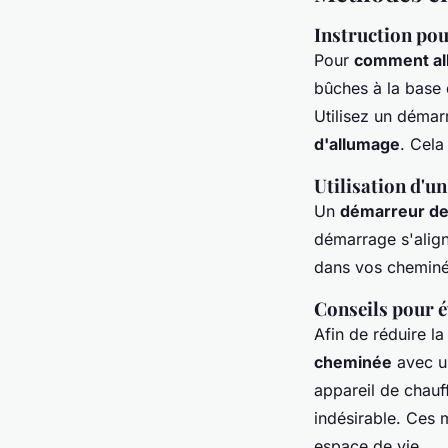
Instruction po
Pour
comment all
bûches à la base 
Utilisez un démar
d'allumage
. Cela
Utilisation d'u
Un
démarreur de
démarrage s'align
dans vos cheminé
Conseils pour é
Afin de réduire l
cheminée
avec un
appareil de chauf
indésirable. Ces 
espace de vie.