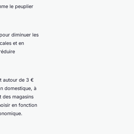
mme le peuplier
 pour diminuer les
cales et en
réduire
t autour de 3 €
on domestique, à
nt des magasins
isir en fonction
conomique.