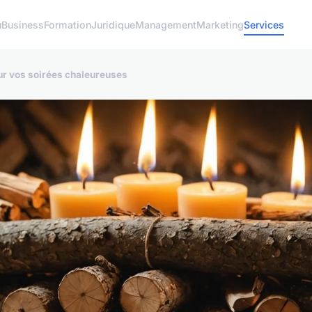
u
Business
Formation
Juridique
Management
Marketing
Services
pour vos soirées chaleureuses