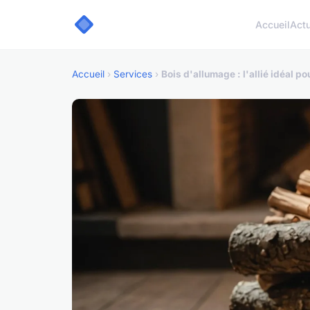
Accueil
Act
Accueil
›
Services
›
Bois d'allumage : l'allié idéal 