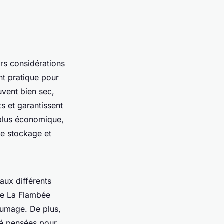
urs considérations
nt pratique pour
ouvent bien sec,
s et garantissent
 plus économique,
le stockage et
ux différents
me
La Flambée
llumage. De plus,
té pensées pour