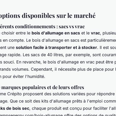
 options disponibles sur le marché
férents conditionnements : sacs vs vrac
e choisir entre le
bois d'allumage en sacs
et le
vrac
, plusie
es en compte. Le bois d'allumage en sacs est particulièreme
hent une
solution facile à transporter et à stocker
. Il est s
age rapide. Les sacs de 40 litres, par exemple, sont courant
ans souci. En revanche, le bois d'allumage en vrac peut être
grands volumes. Cependant, il nécessite plus de place pour 
 pour éviter l'humidité.
 marques populaires et de leurs offres
e Crépito proposent des solutions variées pour répondre a
age. Que ce soit des kits d'allumage prêts à l'emploi com
ks de bois sec
, chaque produit est conçu pour faciliter l'a
ampsenergy.com/bois-allumage offre des options de quali