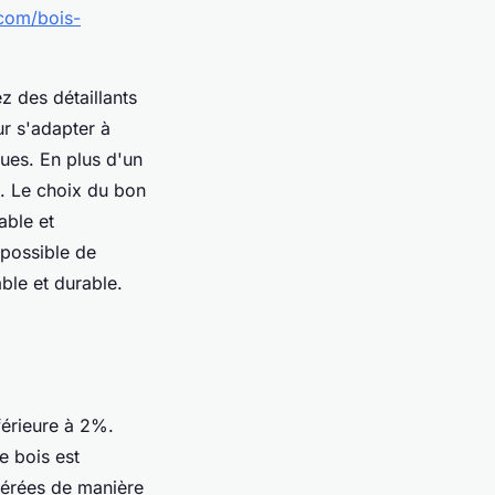
com/bois-
z des détaillants
ur s'adapter à
ues. En plus d'un
el. Le choix du bon
able et
 possible de
ble et durable.
férieure à 2%.
e bois est
gérées de manière