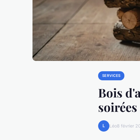
SERVICES
Bois d'a
soirées
L
Léo
8 février 2