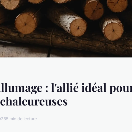
llumage : l'allié idéal pou
 chaleureuses
025
5 min de lecture