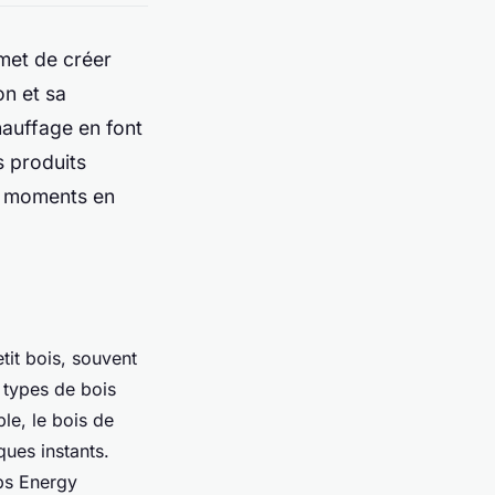
met de créer
on et sa
hauffage en font
s produits
os moments en
etit bois, souvent
s types de bois
le, le bois de
ques instants.
ps Energy