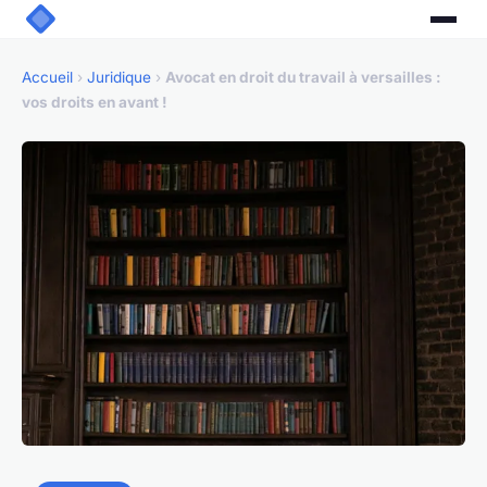
Accueil
›
Juridique
›
Avocat en droit du travail à versailles :
vos droits en avant !